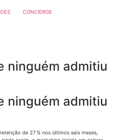
ADES
CONCIERGE
ue ninguém admitiu
ue ninguém admitiu
 retenção de 27 % nos últimos seis meses,