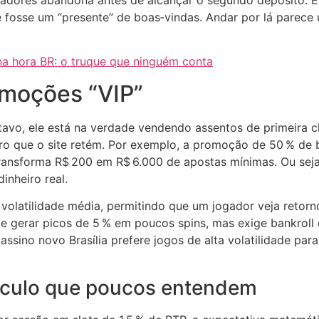
dores abandona antes de alcançar o segundo depósito. E 
osse um “presente” de boas‑vindas. Andar por lá parece um
na hora BR: o truque que ninguém conta
omoções “VIP”
tavo, ele está na verdade vendendo assentos de primeira c
ucro que o site retém. Por exemplo, a promoção de 50 % d
ransforma R$ 200 em R$ 6.000 de apostas mínimas. Ou seja,
inheiro real.
 volatilidade média, permitindo que um jogador veja retorn
ode gerar picos de 5 % em poucos spins, mas exige bankrol
ssino novo Brasília prefere jogos de alta volatilidade para 
cálculo que poucos entendem